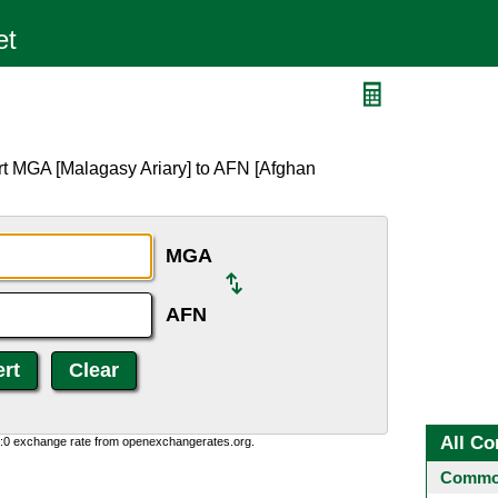
N
rt MGA [Malagasy Ariary] to AFN [Afghan
MGA
AFN
All Co
0:0 exchange rate from openexchangerates.org.
Common