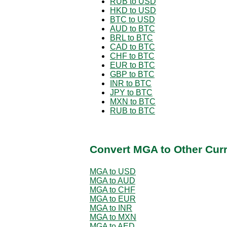
RUB to USD
HKD to USD
BTC to USD
AUD to BTC
BRL to BTC
CAD to BTC
CHF to BTC
EUR to BTC
GBP to BTC
INR to BTC
JPY to BTC
MXN to BTC
RUB to BTC
Convert MGA to Other Cur
MGA to USD
MGA to AUD
MGA to CHF
MGA to EUR
MGA to INR
MGA to MXN
MGA to AED