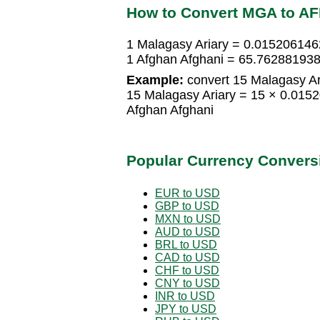
How to Convert MGA to A
1 Malagasy Ariary = 0.015206146
1 Afghan Afghani = 65.762881938
Example:
convert 15 Malagasy Ari
15 Malagasy Ariary = 15 × 0.015
Afghan Afghani
Popular Currency Convers
EUR to USD
GBP to USD
MXN to USD
AUD to USD
BRL to USD
CAD to USD
CHF to USD
CNY to USD
INR to USD
JPY to USD