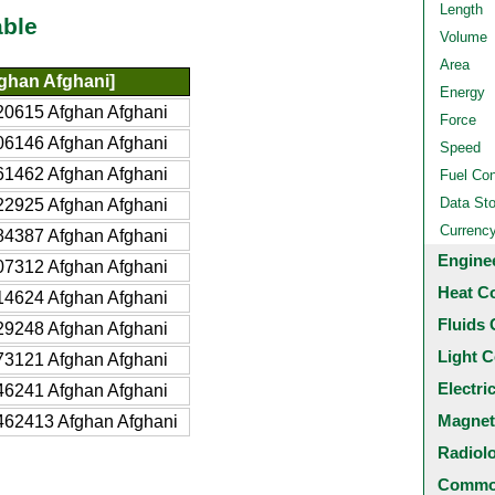
Length
able
Volume
Area
ghan Afghani]
Energy
20615 Afghan Afghani
Force
06146 Afghan Afghani
Speed
61462 Afghan Afghani
Fuel Co
Data St
22925 Afghan Afghani
Currenc
84387 Afghan Afghani
Engine
07312 Afghan Afghani
Heat C
14624 Afghan Afghani
Fluids 
29248 Afghan Afghani
Light C
73121 Afghan Afghani
Electri
46241 Afghan Afghani
Magnet
462413 Afghan Afghani
Radiol
Common