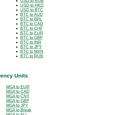
USD to RUB
USD to HKD
USD to BTC
BTC to AUD
BTC to BRL
BTC to CAD
BTC to CHF
BTC to EUR
BTC to GBP
BTC to INR
BTC to JPY
BTC to MXN
BTC to RUB
rency Units
MGA to EUR
MGA to CAD
MGA to CNY
MGA to GBP
MGA to JPY
MGA to Break
MGA to ALL