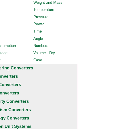
Weight and Mass
Temperature
Pressure
Power
Time
Angle
nsumption
Numbers
orage
Volume - Dry
y
Case
ering Converters
onverters
Converters
onverters
city Converters
ism Converters
ogy Converters
 Unit Systems