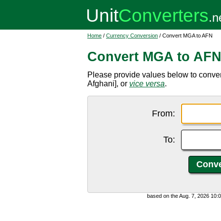
Home
/
Currency Conversion
/ Convert MGA to AFN
Convert MGA to AF
Please provide values below to conve
Afghani], or
vice versa
.
From:
To:
based on the Aug. 7, 2026 10: