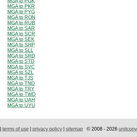
MGA to PGK
MGA to PKR
MGA to PYG
MGA to RON
MGA to RUB
MGA to SAR
MGA to SCR
MGA to SEK
MGA to SHP
MGA to SLL
MGA to SRD
MGA to STD
MGA to SVC
MGA to SZL
MGA to TJS
MGA to TND
MGA to TRY
MGA to TWD
MGA to UAH
MGA to UYU
|
terms of use
|
privacy policy
|
sitemap
© 2008 - 2026
unitconv