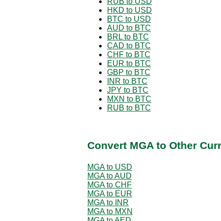
RUB to USD
HKD to USD
BTC to USD
AUD to BTC
BRL to BTC
CAD to BTC
CHF to BTC
EUR to BTC
GBP to BTC
INR to BTC
JPY to BTC
MXN to BTC
RUB to BTC
Convert MGA to Other Cur
MGA to USD
MGA to AUD
MGA to CHF
MGA to EUR
MGA to INR
MGA to MXN
MGA to AED