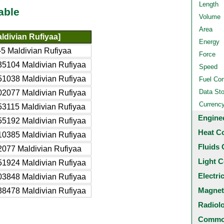
Length
able
Volume
Area
ldivian Rufiyaa]
Energy
5 Maldivian Rufiyaa
Force
5104 Maldivian Rufiyaa
Speed
1038 Maldivian Rufiyaa
Fuel Co
Data St
2077 Maldivian Rufiyaa
Currenc
3115 Maldivian Rufiyaa
Engine
5192 Maldivian Rufiyaa
Heat C
0385 Maldivian Rufiyaa
Fluids 
077 Maldivian Rufiyaa
Light C
1924 Maldivian Rufiyaa
Electri
3848 Maldivian Rufiyaa
Magnet
8478 Maldivian Rufiyaa
Radiol
Common