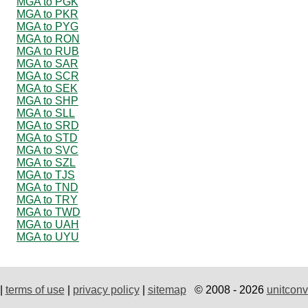
MGA to PGK
MGA to PKR
MGA to PYG
MGA to RON
MGA to RUB
MGA to SAR
MGA to SCR
MGA to SEK
MGA to SHP
MGA to SLL
MGA to SRD
MGA to STD
MGA to SVC
MGA to SZL
MGA to TJS
MGA to TND
MGA to TRY
MGA to TWD
MGA to UAH
MGA to UYU
|
terms of use
|
privacy policy
|
sitemap
© 2008 - 2026
unitconv