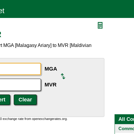
R
rt MGA [Malagasy Ariary] to MVR [Maldivian
MGA
MVR
All Co
0:0 exchange rate from openexchangerates.org.
Common