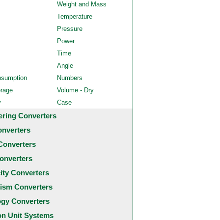
Weight and Mass
Temperature
Pressure
Power
Time
Angle
nsumption
Numbers
orage
Volume - Dry
y
Case
ering Converters
onverters
Converters
onverters
city Converters
ism Converters
ogy Converters
 Unit Systems