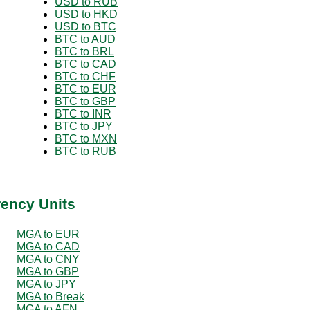
USD to RUB
USD to HKD
USD to BTC
BTC to AUD
BTC to BRL
BTC to CAD
BTC to CHF
BTC to EUR
BTC to GBP
BTC to INR
BTC to JPY
BTC to MXN
BTC to RUB
rency Units
MGA to EUR
MGA to CAD
MGA to CNY
MGA to GBP
MGA to JPY
MGA to Break
MGA to AFN