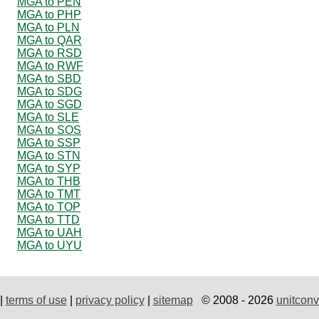
MGA to PEN
MGA to PHP
MGA to PLN
MGA to QAR
MGA to RSD
MGA to RWF
MGA to SBD
MGA to SDG
MGA to SGD
MGA to SLE
MGA to SOS
MGA to SSP
MGA to STN
MGA to SYP
MGA to THB
MGA to TMT
MGA to TOP
MGA to TTD
MGA to UAH
MGA to UYU
|
terms of use
|
privacy policy
|
sitemap
© 2008 - 2026
unitconv