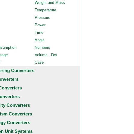
Weight and Mass
Temperature
Pressure
Power
Time
Angle
nsumption
Numbers
orage
Volume - Dry
y
Case
ering Converters
onverters
Converters
onverters
city Converters
ism Converters
ogy Converters
 Unit Systems