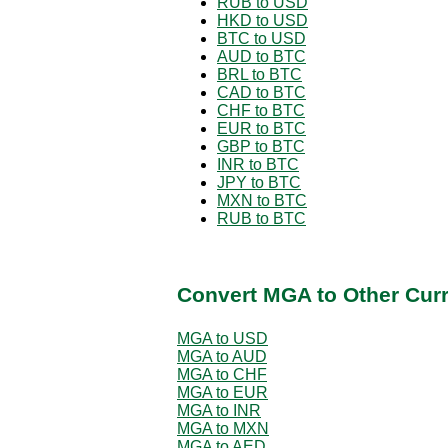
RUB to USD
HKD to USD
BTC to USD
AUD to BTC
BRL to BTC
CAD to BTC
CHF to BTC
EUR to BTC
GBP to BTC
INR to BTC
JPY to BTC
MXN to BTC
RUB to BTC
Convert MGA to Other Cur
MGA to USD
MGA to AUD
MGA to CHF
MGA to EUR
MGA to INR
MGA to MXN
MGA to AED