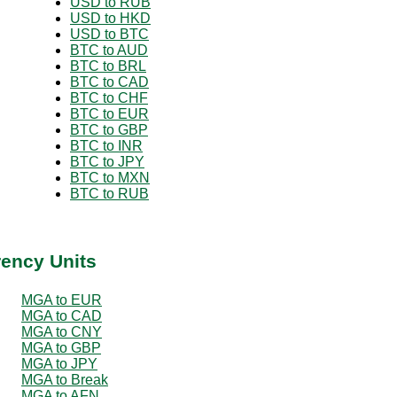
USD to RUB
USD to HKD
USD to BTC
BTC to AUD
BTC to BRL
BTC to CAD
BTC to CHF
BTC to EUR
BTC to GBP
BTC to INR
BTC to JPY
BTC to MXN
BTC to RUB
rency Units
MGA to EUR
MGA to CAD
MGA to CNY
MGA to GBP
MGA to JPY
MGA to Break
MGA to AFN