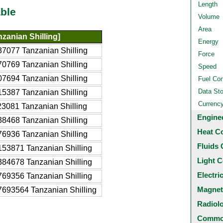
Length
ble
Volume
Area
zanian Shilling]
Energy
7077 Tanzanian Shilling
Force
0769 Tanzanian Shilling
Speed
7694 Tanzanian Shilling
Fuel Co
Data St
5387 Tanzanian Shilling
Currenc
3081 Tanzanian Shilling
Engine
8468 Tanzanian Shilling
Heat C
6936 Tanzanian Shilling
Fluids 
53871 Tanzanian Shilling
Light C
84678 Tanzanian Shilling
Electri
69356 Tanzanian Shilling
Magnet
693564 Tanzanian Shilling
Radiol
Common