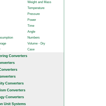
Weight and Mass
Temperature
Pressure
Power
Time
Angle
nsumption
Numbers
orage
Volume - Dry
y
Case
ering Converters
onverters
Converters
onverters
city Converters
ism Converters
ogy Converters
 Unit Systems