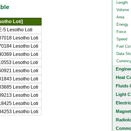
Length
ble
Volume
Area
otho Loti]
Energy
-5 Lesotho Loti
Force
7018 Lesotho Loti
Speed
0184 Lesotho Loti
Fuel Co
Data St
0369 Lesotho Loti
Currenc
0553 Lesotho Loti
Engine
0921 Lesotho Loti
Heat C
1843 Lesotho Loti
Fluids 
3685 Lesotho Loti
Light C
9213 Lesotho Loti
Electri
8425 Lesotho Loti
Magnet
4253 Lesotho Loti
Radiol
Common