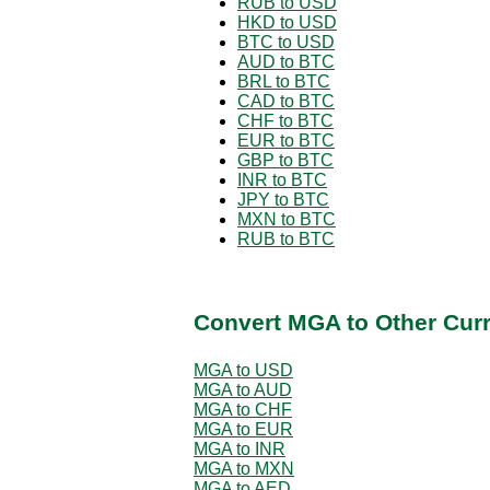
RUB to USD
HKD to USD
BTC to USD
AUD to BTC
BRL to BTC
CAD to BTC
CHF to BTC
EUR to BTC
GBP to BTC
INR to BTC
JPY to BTC
MXN to BTC
RUB to BTC
Convert MGA to Other Cur
MGA to USD
MGA to AUD
MGA to CHF
MGA to EUR
MGA to INR
MGA to MXN
MGA to AED