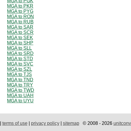
MGA to PGK
MGA to PKR
MGA to PYG
MGA to RON
MGA to RUB
MGA to SAR
MGA to SCR
MGA to SEK
MGA to SHP
MGA to SLL
MGA to SRD
MGA to STD
MGA to SVC
MGA to SZL
MGA to TJS
MGA to TND
MGA to TRY
MGA to TWD
MGA to UAH
MGA to UYU
|
terms of use
|
privacy policy
|
sitemap
© 2008 - 2026
unitconv