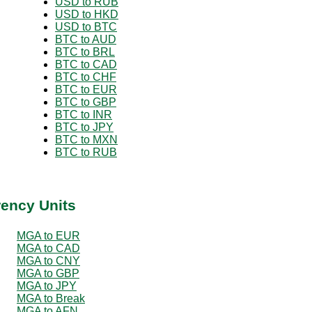
USD to RUB
USD to HKD
USD to BTC
BTC to AUD
BTC to BRL
BTC to CAD
BTC to CHF
BTC to EUR
BTC to GBP
BTC to INR
BTC to JPY
BTC to MXN
BTC to RUB
rency Units
MGA to EUR
MGA to CAD
MGA to CNY
MGA to GBP
MGA to JPY
MGA to Break
MGA to AFN