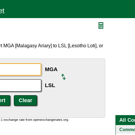
 MGA [Malagasy Ariary] to LSL [Lesotho Loti], or
MGA
LSL
All Co
0:1 exchange rate from openexchangerates.org.
Common