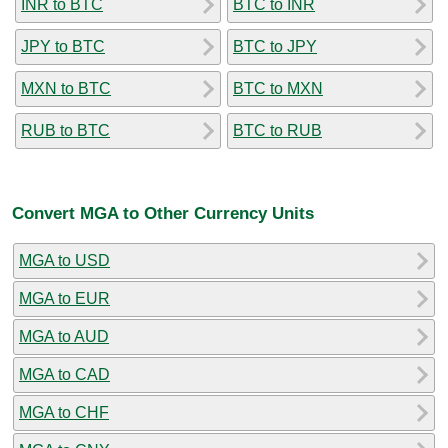
INR to BTC
BTC to INR
JPY to BTC
BTC to JPY
MXN to BTC
BTC to MXN
RUB to BTC
BTC to RUB
Convert MGA to Other Currency Units
MGA to USD
MGA to EUR
MGA to AUD
MGA to CAD
MGA to CHF