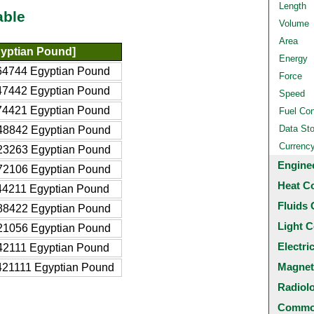
Length
able
Volume
Area
yptian Pound]
Energy
64744 Egyptian Pound
Force
47442 Egyptian Pound
Speed
74421 Egyptian Pound
Fuel Co
Data St
48842 Egyptian Pound
Currenc
23263 Egyptian Pound
Engine
72106 Egyptian Pound
Heat C
44211 Egyptian Pound
Fluids 
88422 Egyptian Pound
Light C
21056 Egyptian Pound
Electri
42111 Egyptian Pound
Magnet
421111 Egyptian Pound
Radiol
Common