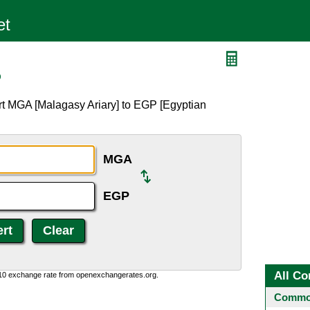
P
rt MGA [Malagasy Ariary] to EGP [Egyptian
MGA
EGP
All Co
:10 exchange rate from openexchangerates.org.
Common