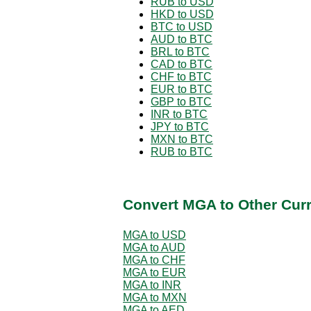
RUB to USD
HKD to USD
BTC to USD
AUD to BTC
BRL to BTC
CAD to BTC
CHF to BTC
EUR to BTC
GBP to BTC
INR to BTC
JPY to BTC
MXN to BTC
RUB to BTC
Convert MGA to Other Cur
MGA to USD
MGA to AUD
MGA to CHF
MGA to EUR
MGA to INR
MGA to MXN
MGA to AED