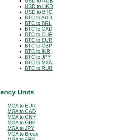
USD to RUB
USD to HKD
USD to BTC
BTC to AUD
BTC to BRL
BTC to CAD
BTC to CHF
BTC to EUR
BTC to GBP
BTC to INR
BTC to JPY
BTC to MXN
BTC to RUB
rency Units
MGA to EUR
MGA to CAD
MGA to CNY
MGA to GBP
MGA to JPY
MGA to Break
MGA to AFN