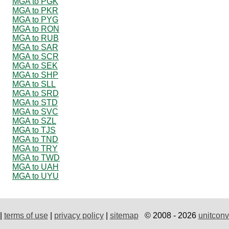
MGA to PGK
MGA to PKR
MGA to PYG
MGA to RON
MGA to RUB
MGA to SAR
MGA to SCR
MGA to SEK
MGA to SHP
MGA to SLL
MGA to SRD
MGA to STD
MGA to SVC
MGA to SZL
MGA to TJS
MGA to TND
MGA to TRY
MGA to TWD
MGA to UAH
MGA to UYU
|
terms of use
|
privacy policy
|
sitemap
© 2008 - 2026
unitconv