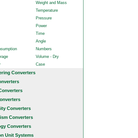
Weight and Mass
Temperature
Pressure
Power
Time
Angle
nsumption
Numbers
orage
Volume - Dry
y
Case
ering Converters
onverters
Converters
onverters
city Converters
ism Converters
ogy Converters
 Unit Systems