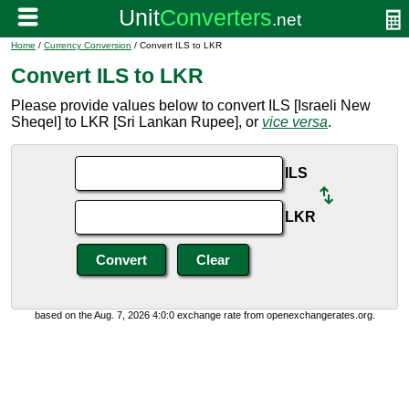
Home
/
Currency Conversion
/ Convert ILS to LKR
Convert ILS to LKR
Please provide values below to convert ILS [Israeli New
Sheqel] to LKR [Sri Lankan Rupee], or
vice versa
.
ILS
LKR
based on the Aug. 7, 2026 4:0:0 exchange rate from openexchangerates.org.