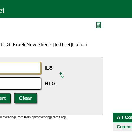
t ILS [Israeli New Sheqel] to HTG [Haitian
ILS
HTG
All Co
0:0 exchange rate from openexchangerates.org.
Common