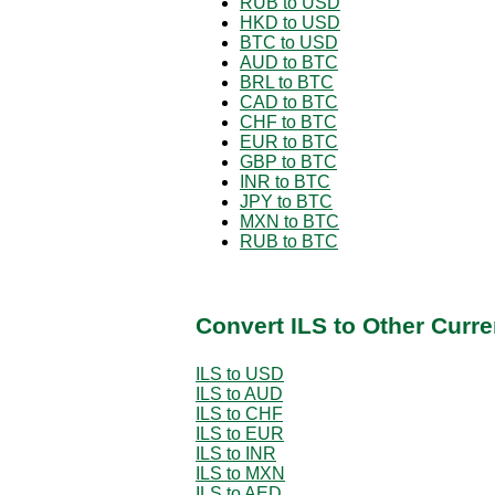
RUB to USD
HKD to USD
BTC to USD
AUD to BTC
BRL to BTC
CAD to BTC
CHF to BTC
EUR to BTC
GBP to BTC
INR to BTC
JPY to BTC
MXN to BTC
RUB to BTC
Convert ILS to Other Curr
ILS to USD
ILS to AUD
ILS to CHF
ILS to EUR
ILS to INR
ILS to MXN
ILS to AED