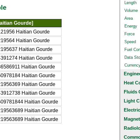
Length
le
Volume
Area
aitian Gourde]
Energy
21956 Haitian Gourde
Force
19564 Haitian Gourde
Speed
195637 Haitian Gourde
Fuel Co
Data St
391274 Haitian Gourde
Currenc
6586911 Haitian Gourde
Engine
60978184 Haitian Gourde
Heat C
21956369 Haitian Gourde
Fluids 
43912738 Haitian Gourde
Light C
609781844 Haitian Gourde
Electri
219563689 Haitian Gourde
Magnet
219563689 Haitian Gourde
Radiol
Common