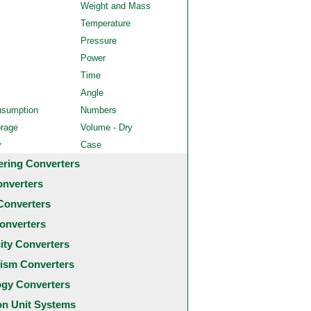
Weight and Mass
Temperature
Pressure
Power
Time
Angle
nsumption
Numbers
orage
Volume - Dry
y
Case
ering Converters
onverters
Converters
onverters
city Converters
ism Converters
ogy Converters
 Unit Systems