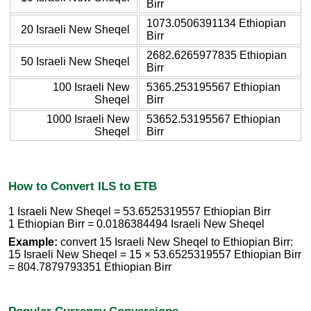
Birr
1073.0506391134 Ethiopian
20 Israeli New Sheqel
Birr
2682.6265977835 Ethiopian
50 Israeli New Sheqel
Birr
100 Israeli New
5365.253195567 Ethiopian
Sheqel
Birr
1000 Israeli New
53652.53195567 Ethiopian
Sheqel
Birr
How to Convert ILS to ETB
1 Israeli New Sheqel = 53.6525319557 Ethiopian Birr
1 Ethiopian Birr = 0.0186384494 Israeli New Sheqel
Example:
convert 15 Israeli New Sheqel to Ethiopian Birr:
15 Israeli New Sheqel = 15 × 53.6525319557 Ethiopian Birr
= 804.7879793351 Ethiopian Birr
Popular Currency Conversions