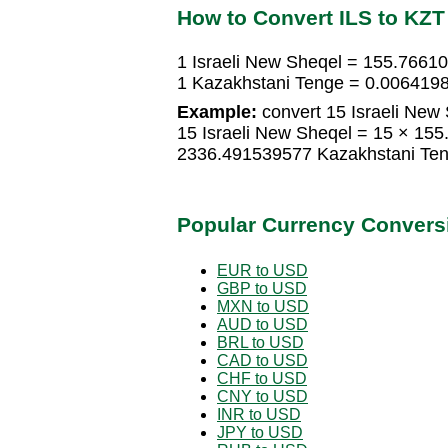
How to Convert ILS to KZT
1 Israeli New Sheqel = 155.7661
1 Kazakhstani Tenge = 0.0064198
Example:
convert 15 Israeli New
15 Israeli New Sheqel = 15 × 15
2336.491539577 Kazakhstani Te
Popular Currency Convers
EUR to USD
GBP to USD
MXN to USD
AUD to USD
BRL to USD
CAD to USD
CHF to USD
CNY to USD
INR to USD
JPY to USD