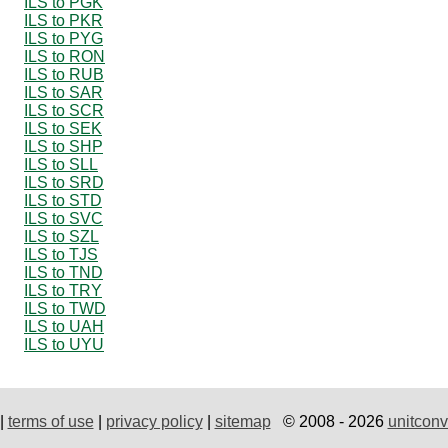
ILS to PGK
ILS to PKR
ILS to PYG
ILS to RON
ILS to RUB
ILS to SAR
ILS to SCR
ILS to SEK
ILS to SHP
ILS to SLL
ILS to SRD
ILS to STD
ILS to SVC
ILS to SZL
ILS to TJS
ILS to TND
ILS to TRY
ILS to TWD
ILS to UAH
ILS to UYU
|
terms of use
|
privacy policy
|
sitemap
© 2008 - 2026
unitconv