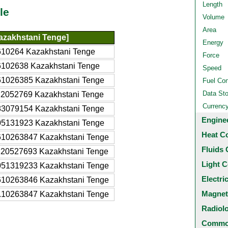
Length
le
Volume
Area
azakhstani Tenge]
Energy
610264 Kazakhstani Tenge
Force
6102638 Kazakhstani Tenge
Speed
61026385 Kazakhstani Tenge
Fuel Co
Data St
22052769 Kazakhstani Tenge
Currenc
83079154 Kazakhstani Tenge
Engine
05131923 Kazakhstani Tenge
Heat C
610263847 Kazakhstani Tenge
Fluids 
220527693 Kazakhstani Tenge
Light C
051319233 Kazakhstani Tenge
Electri
610263846 Kazakhstani Tenge
Magnet
.10263847 Kazakhstani Tenge
Radiol
Common