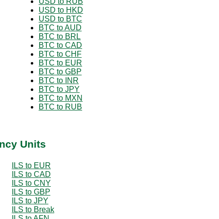
USD to RUB
USD to HKD
USD to BTC
BTC to AUD
BTC to BRL
BTC to CAD
BTC to CHF
BTC to EUR
BTC to GBP
BTC to INR
BTC to JPY
BTC to MXN
BTC to RUB
ency Units
ILS to EUR
ILS to CAD
ILS to CNY
ILS to GBP
ILS to JPY
ILS to Break
ILS to AFN