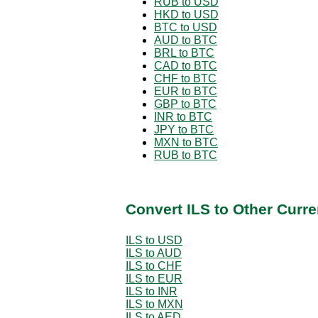
RUB to USD
HKD to USD
BTC to USD
AUD to BTC
BRL to BTC
CAD to BTC
CHF to BTC
EUR to BTC
GBP to BTC
INR to BTC
JPY to BTC
MXN to BTC
RUB to BTC
Convert ILS to Other Curr
ILS to USD
ILS to AUD
ILS to CHF
ILS to EUR
ILS to INR
ILS to MXN
ILS to AED