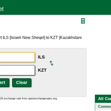
t ILS [Israeli New Sheqel] to KZT [Kazakhstani
ILS
KZT
All Co
0:28 exchange rate from openexchangerates.org.
Common