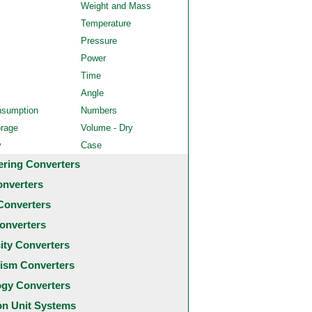
Weight and Mass
Temperature
Pressure
Power
Time
Angle
nsumption
Numbers
orage
Volume - Dry
y
Case
ering Converters
onverters
Converters
onverters
city Converters
ism Converters
ogy Converters
 Unit Systems