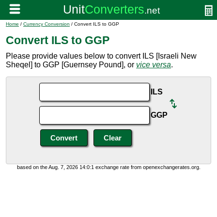
Home
/
Currency Conversion
/ Convert ILS to GGP
Convert ILS to GGP
Please provide values below to convert ILS [Israeli New
Sheqel] to GGP [Guernsey Pound], or
vice versa
.
ILS
GGP
based on the Aug. 7, 2026 14:0:1 exchange rate from openexchangerates.org.