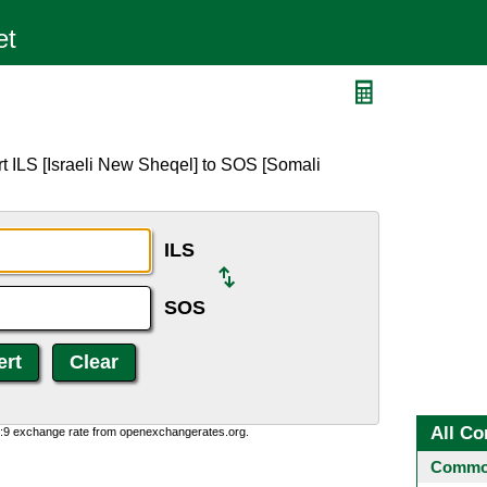
t ILS [Israeli New Sheqel] to SOS [Somali
ILS
SOS
All Co
0:9 exchange rate from openexchangerates.org.
Common