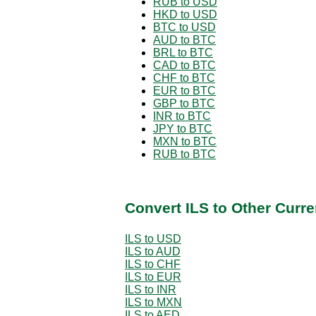
RUB to USD
HKD to USD
BTC to USD
AUD to BTC
BRL to BTC
CAD to BTC
CHF to BTC
EUR to BTC
GBP to BTC
INR to BTC
JPY to BTC
MXN to BTC
RUB to BTC
Convert ILS to Other Curr
ILS to USD
ILS to AUD
ILS to CHF
ILS to EUR
ILS to INR
ILS to MXN
ILS to AED