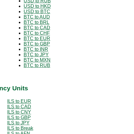
USD to RUB
USD to HKD
USD to BTC
BTC to AUD
BTC to BRL
BTC to CAD
BTC to CHF
BTC to EUR
BTC to GBP
BTC to INR
BTC to JPY
BTC to MXN
BTC to RUB
ency Units
ILS to EUR
ILS to CAD
ILS to CNY
ILS to GBP
ILS to JPY
ILS to Break
ILS to AFN