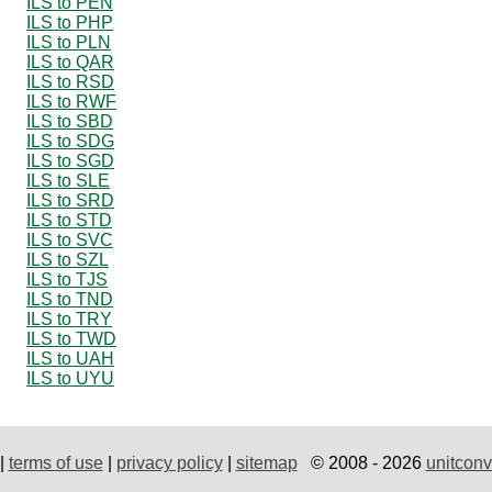
ILS to PEN
ILS to PHP
ILS to PLN
ILS to QAR
ILS to RSD
ILS to RWF
ILS to SBD
ILS to SDG
ILS to SGD
ILS to SLE
ILS to SRD
ILS to STD
ILS to SVC
ILS to SZL
ILS to TJS
ILS to TND
ILS to TRY
ILS to TWD
ILS to UAH
ILS to UYU
|
terms of use
|
privacy policy
|
sitemap
© 2008 - 2026
unitconv