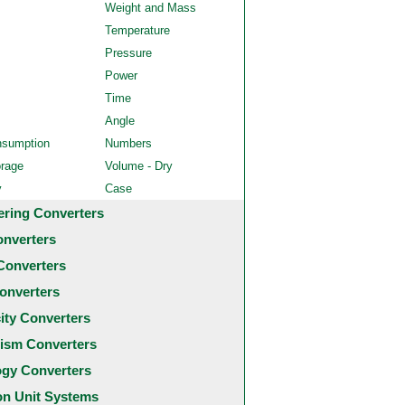
Weight and Mass
Temperature
Pressure
Power
Time
Angle
nsumption
Numbers
orage
Volume - Dry
y
Case
ering Converters
onverters
Converters
onverters
city Converters
ism Converters
ogy Converters
 Unit Systems