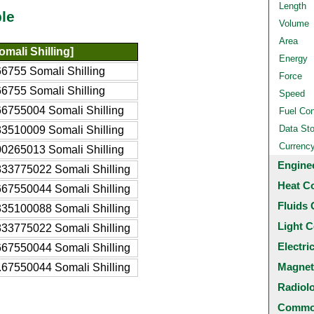
Length
le
Volume
Area
mali Shilling]
Energy
6755 Somali Shilling
Force
6755 Somali Shilling
Speed
6755004 Somali Shilling
Fuel Co
Data St
3510009 Somali Shilling
Currenc
0265013 Somali Shilling
Engine
33775022 Somali Shilling
Heat C
67550044 Somali Shilling
Fluids 
35100088 Somali Shilling
Light C
33775022 Somali Shilling
Electri
67550044 Somali Shilling
Magnet
67550044 Somali Shilling
Radiol
Common