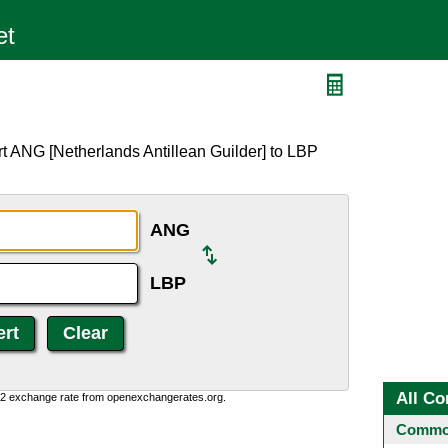
t ANG [Netherlands Antillean Guilder] to LBP
ANG
LBP
All Co
0:2 exchange rate from openexchangerates.org.
Common