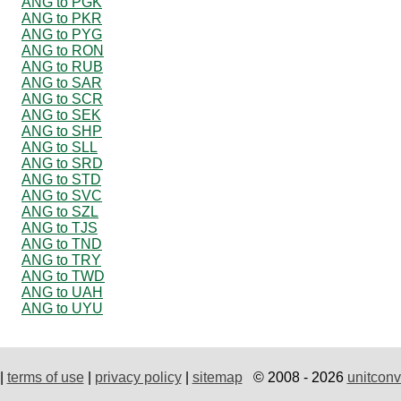
ANG to PGK
ANG to PKR
ANG to PYG
ANG to RON
ANG to RUB
ANG to SAR
ANG to SCR
ANG to SEK
ANG to SHP
ANG to SLL
ANG to SRD
ANG to STD
ANG to SVC
ANG to SZL
ANG to TJS
ANG to TND
ANG to TRY
ANG to TWD
ANG to UAH
ANG to UYU
|
terms of use
|
privacy policy
|
sitemap
© 2008 - 2026
unitconv