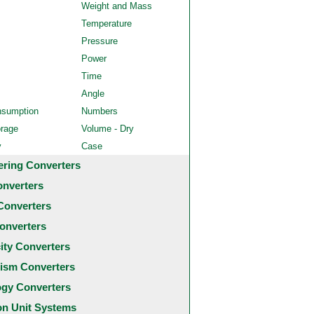
Weight and Mass
Temperature
Pressure
Power
Time
Angle
nsumption
Numbers
orage
Volume - Dry
y
Case
ering Converters
onverters
Converters
onverters
city Converters
ism Converters
ogy Converters
 Unit Systems