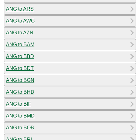
ANG to ARS
ANG to AWG
ANG to AZN
ANG to BAM
ANG to BBD
ANG to BDT
ANG to BGN
ANG to BHD
ANG to BIF
ANG to BMD
ANG to BOB
ANG to BRL