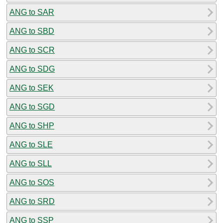
ANG to SAR
ANG to SBD
ANG to SCR
ANG to SDG
ANG to SEK
ANG to SGD
ANG to SHP
ANG to SLE
ANG to SLL
ANG to SOS
ANG to SRD
ANG to SSP