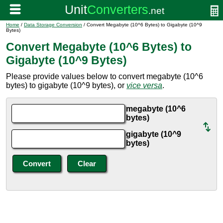
Home
/
Data Storage Conversion
/ Convert Megabyte (10^6 Bytes) to Gigabyte (10^9
Bytes)
Convert Megabyte (10^6 Bytes) to
Gigabyte (10^9 Bytes)
Please provide values below to convert megabyte (10^6
bytes) to gigabyte (10^9 bytes), or
vice versa
.
megabyte (10^6
bytes)
gigabyte (10^9
bytes)