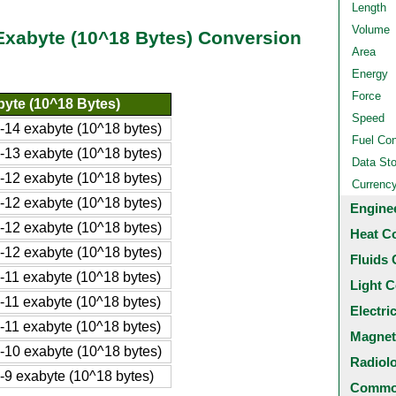
Length
Volume
Exabyte (10^18 Bytes) Conversion
Area
Energy
Force
yte (10^18 Bytes)
Speed
-14 exabyte (10^18 bytes)
Fuel Co
-13 exabyte (10^18 bytes)
Data St
-12 exabyte (10^18 bytes)
Currenc
-12 exabyte (10^18 bytes)
Engine
-12 exabyte (10^18 bytes)
Heat C
-12 exabyte (10^18 bytes)
Fluids 
-11 exabyte (10^18 bytes)
Light C
-11 exabyte (10^18 bytes)
Electri
-11 exabyte (10^18 bytes)
Magnet
-10 exabyte (10^18 bytes)
Radiol
-9 exabyte (10^18 bytes)
Common