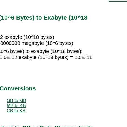
10^6 Bytes) to Exabyte (10^18
2 exabyte (10^18 bytes)
00000000 megabyte (10^6 bytes)
0^6 bytes) to exabyte (10^18 bytes):
1.0E-12 exabyte (10^18 bytes) = 1.5E-11
 Conversions
GB to MB
MB to KB
GB to KB