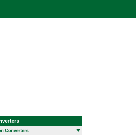
nverters
 Converters