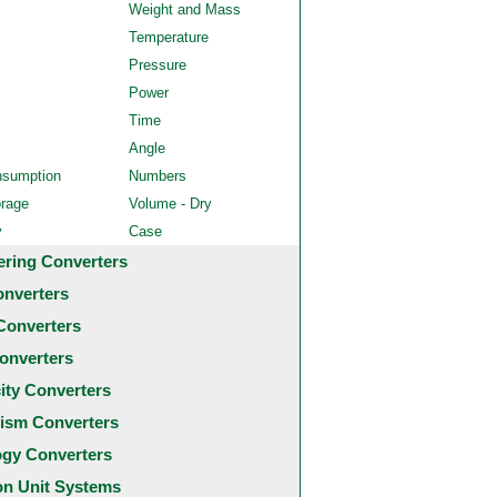
Weight and Mass
Temperature
Pressure
Power
Time
Angle
nsumption
Numbers
orage
Volume - Dry
y
Case
ering Converters
onverters
Converters
onverters
city Converters
ism Converters
ogy Converters
 Unit Systems