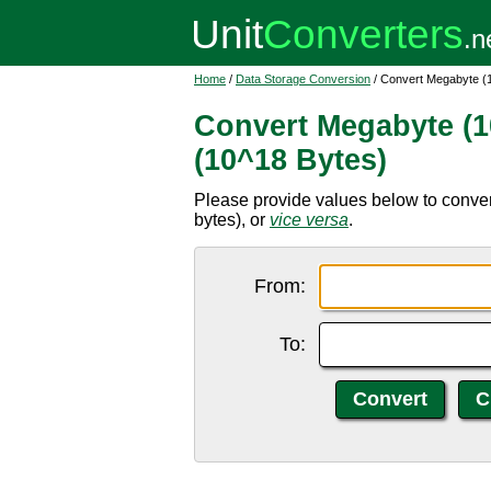
Home
/
Data Storage Conversion
/ Convert Megabyte (1
Convert Megabyte (1
(10^18 Bytes)
Please provide values below to conve
bytes), or
vice versa
.
From:
To: