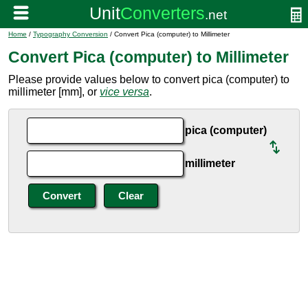
Home
/
Typography Conversion
/ Convert Pica (computer) to Millimeter
Convert Pica (computer) to Millimeter
Please provide values below to convert pica (computer) to
millimeter [mm], or
vice versa
.
pica (computer)
millimeter