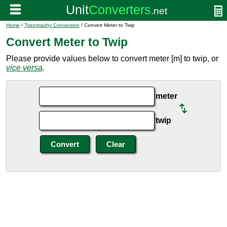
Home
/
Typography Conversion
/ Convert Meter to Twip
Convert Meter to Twip
Please provide values below to convert meter [m] to twip, or
vice versa
.
meter
twip