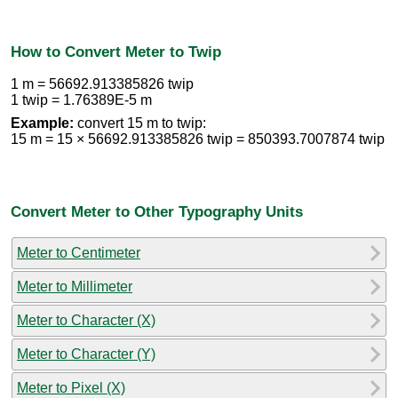
How to Convert Meter to Twip
1 m = 56692.913385826 twip
1 twip = 1.76389E-5 m
Example:
convert 15 m to twip:
15 m = 15 × 56692.913385826 twip = 850393.7007874 twip
Convert Meter to Other Typography Units
Meter to Centimeter
Meter to Millimeter
Meter to Character (X)
Meter to Character (Y)
Meter to Pixel (X)