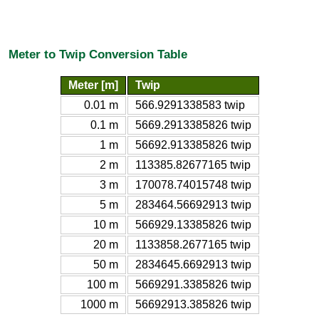
Meter to Twip Conversion Table
Meter [m]
Twip
0.01 m
566.9291338583 twip
0.1 m
5669.2913385826 twip
1 m
56692.913385826 twip
2 m
113385.82677165 twip
3 m
170078.74015748 twip
5 m
283464.56692913 twip
10 m
566929.13385826 twip
20 m
1133858.2677165 twip
50 m
2834645.6692913 twip
100 m
5669291.3385826 twip
1000 m
56692913.385826 twip