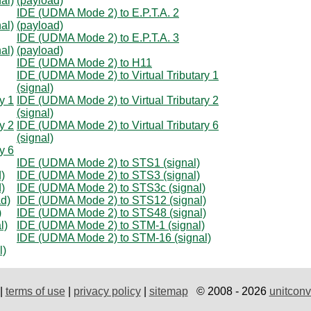
al)
(payload)
IDE (UDMA Mode 2) to E.P.T.A. 2
al)
(payload)
IDE (UDMA Mode 2) to E.P.T.A. 3
al)
(payload)
IDE (UDMA Mode 2) to H11
IDE (UDMA Mode 2) to Virtual Tributary 1
(signal)
y 1
IDE (UDMA Mode 2) to Virtual Tributary 2
(signal)
y 2
IDE (UDMA Mode 2) to Virtual Tributary 6
(signal)
y 6
IDE (UDMA Mode 2) to STS1 (signal)
)
IDE (UDMA Mode 2) to STS3 (signal)
)
IDE (UDMA Mode 2) to STS3c (signal)
d)
IDE (UDMA Mode 2) to STS12 (signal)
)
IDE (UDMA Mode 2) to STS48 (signal)
l)
IDE (UDMA Mode 2) to STM-1 (signal)
IDE (UDMA Mode 2) to STM-16 (signal)
l)
|
terms of use
|
privacy policy
|
sitemap
© 2008 - 2026
unitconv