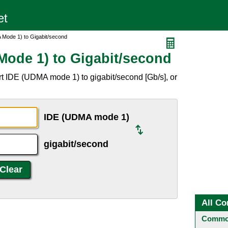
Mode 1) to Gigabit/second
ode 1) to Gigabit/second
t IDE (UDMA mode 1) to gigabit/second [Gb/s], or
IDE (UDMA mode 1)
gigabit/second
All Co
Common