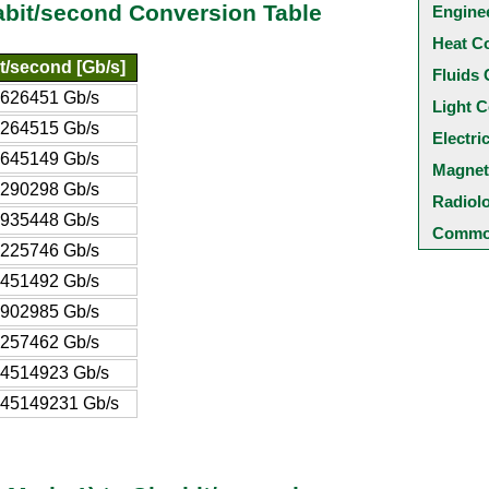
abit/second Conversion Table
Engine
Heat C
t/second [Gb/s]
Fluids 
8626451 Gb/s
Light C
6264515 Gb/s
Electri
2645149 Gb/s
Magnet
5290298 Gb/s
Radiol
7935448 Gb/s
Common
3225746 Gb/s
6451492 Gb/s
2902985 Gb/s
2257462 Gb/s
64514923 Gb/s
645149231 Gb/s