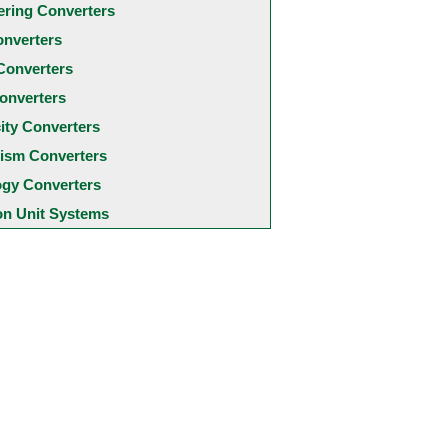
ering Converters
onverters
Converters
onverters
city Converters
ism Converters
ogy Converters
 Unit Systems