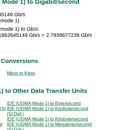
 Mode 1) to Gigabit/second
45149 Gb/s
 mode 1)
mode 1) to Gb/s:
.1862645149 Gb/s = 2.7939677238 Gb/s
t Conversions
Mbps to Kbps
 to Other Data Transfer Units
IDE (UDMA Mode 1) to Byte/second
(SI
IDE (UDMA Mode 1) to Kilobyte/second
(SI Def.)
IDE (UDMA Mode 1) to Kilobyte/second
nd
IDE (UDMA Mode 1) to Megabyte/second
(SI Def.)